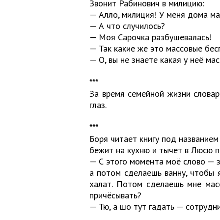
Звонит Рабинович в милицию:
— Алло, милиция! У меня дома м
— А что случилось?
— Моя Сарочка разбушевалась!
— Так какие же это массовые бе
— О, вы не знаете какая у неё ма
***
За время семейной жизни словар
глаз.
***
Боря читает книгу под названием
бежит на кухню и тычет в Люсю п
— С этого момента моё слово — 
а потом сделаешь ванну, чтобы 
халат. Потом сделаешь мне мас
причёсывать?
— Тю, а шо тут гадать — сотрудн