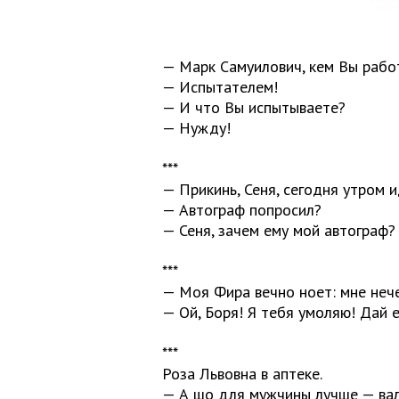
— Марк Самуилович, кем Вы рабо
— Испытателем!
— И что Вы испытываете?
— Нужду!
***
— Прикинь, Сеня, сегодня утром и
— Автограф попросил?
— Сеня, зачем ему мой автограф?
***
— Моя Фира вечно ноет: мне нече
— Ой, Боря! Я тебя умоляю! Дай е
***
Роза Львовна в аптеке.
— А шо для мужчины лучше — вал