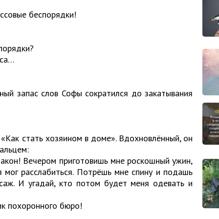
ассовые беспорядки!
спорядки?
сса…
ный запас слов Софы сократился до закатывания
 «Как стать хозяином в доме». Вдохновлённый, он
альцем:
закон! Вечером приготовишь мне роскошный ужин,
я мог расслабиться. Потрёшь мне спину и подашь
саж. И угадай, кто потом будет меня одевать и
ик похоронного бюро!