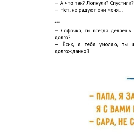
— А что так? Лопнули? Спустили?
— Нет, не радуют они меня…
***
— Софочка, ты всегда делаешь
долго?
— Ёсик, я тебя умоляю, ты 
долгожданной!