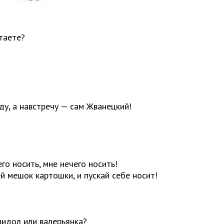
таете?
ду, а навстречу — сам Жванецкий!
го носить, мне нечего носить!
й мешок картошки, и пускай себе носит!
идол или валерьянка?