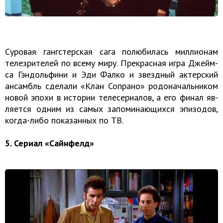
Су­ро­вая ганг­стер­ская сага полюбилась миллионам
телезрителей по всему миру. Пре­крас­ная игра Джейм­
са Гэн­доль­фи­ни и Эди Фалко и звезд­ный ак­тер­ский
ан­самбль сде­ла­ли «Клан Со­пра­но» ро­до­на­чаль­ни­ком
новой эпохи в ис­то­рии те­ле­се­ри­а­лов, а его финал яв­
ля­ет­ся одним из самых за­по­ми­на­ю­щих­ся эпи­зо­дов,
ко­гда-ли­бо по­ка­зан­ных по ТВ.
5. Се­ри­ал «Сайн­фелд»