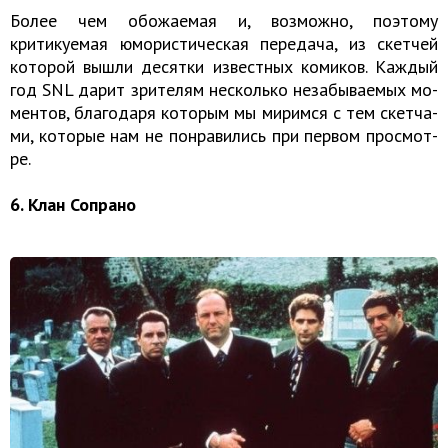
Более чем обо­жа­е­мая и, возможно, поэтому
критикуемая юмористическая передача, из скет­чей
ко­то­рой вышли де­сят­ки из­вест­ных ко­ми­ков. Каж­дый
год SNL дарит зри­те­лям несколь­ко неза­бы­ва­е­мых мо­
мен­тов, бла­го­да­ря ко­то­рым мы ми­рим­ся с тем скет­ча­
ми, ко­то­рые нам не по­нра­ви­лись при пер­вом про­смот­
ре.
6. Клан Сопрано