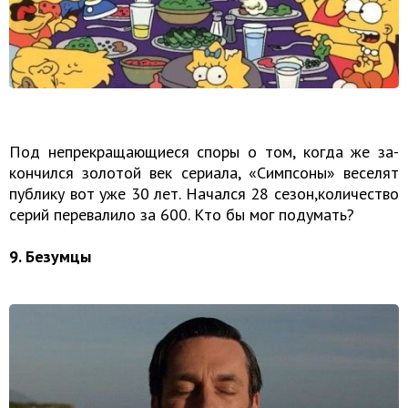
Под непре­кра­ща­ю­щи­е­ся споры о том, когда же за­
кон­чил­ся зо­ло­той век се­ри­а­ла, «Симп­со­ны» ве­се­лят
пуб­ли­ку вот уже 30 лет. На­чал­ся 28 сезон,количество
серий перевалило за 600. Кто бы мог подумать?
9. Безумцы