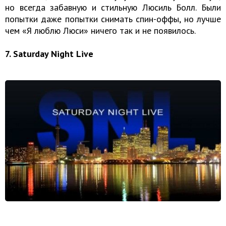
но все­гда за­бав­ную и стиль­ную Лю­силь Болл. Были
попытки даже по­пыт­ки сни­мать спин-оф­фы, но лучше
чем «Я люблю Люси» ни­че­го так и не по­яви­лось.
7. Saturday Night Live