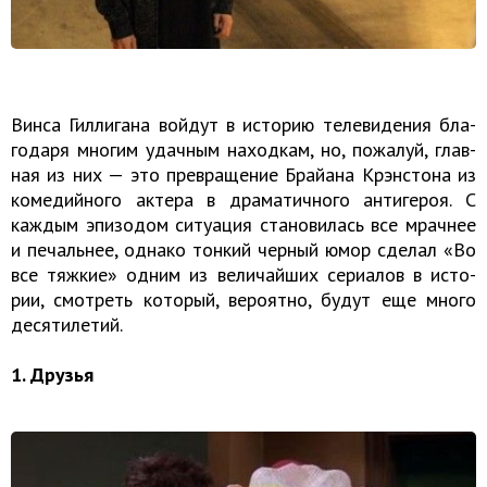
Винса Гил­ли­га­на вой­дут в ис­то­рию те­ле­ви­де­ния бла­
го­да­ря мно­гим удач­ным на­ход­кам, но, по­жа­луй, глав­
ная из них — это пре­вра­ще­ние Брай­а­на Кр­эн­сто­на из
ко­ме­дий­но­го ак­те­ра в дра­ма­тич­но­го ан­ти­ге­роя. С
каж­дым эпи­зо­дом си­ту­а­ция ста­но­ви­лась все мрач­нее
и пе­чаль­нее, од­на­ко тон­кий чер­ный юмор сде­лал «Во
все тяж­кие» одним из ве­ли­чай­ших се­ри­а­лов в ис­то­
рии, смот­реть ко­то­рый, ве­ро­ят­но, будут еще много
де­ся­ти­ле­тий.
1. Друзья