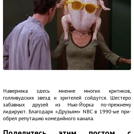
Наверняка здесь мнение многих критиков,
голливудских звезд и зрителей сойдутся. Шестеро
забавных друзей из Нью-Йорка по-прежнему
лидируют. Бла­го­да­ря «Дру­зьям» NBC в 1990-ые при­
об­рел ре­пу­та­цию ко­ме­дий­но­го ка­на­ла.
Поделитесь этим постом с