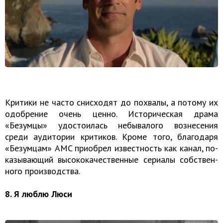
Критики не часто снисходят до похвалы, а потому их
одобрение очень ценно. Историческая драма
«Безумцы» удостоилась небывалого вознесения
среди аудитории критиков. Кроме того, бла­го­да­ря
«Безум­цам» AMC при­об­рел из­вест­ность как канал, по­
ка­зы­ва­ю­щий вы­со­ко­ка­че­ствен­ные се­ри­а­лы соб­ствен­
но­го про­из­вод­ства.
8. Я люблю Люси