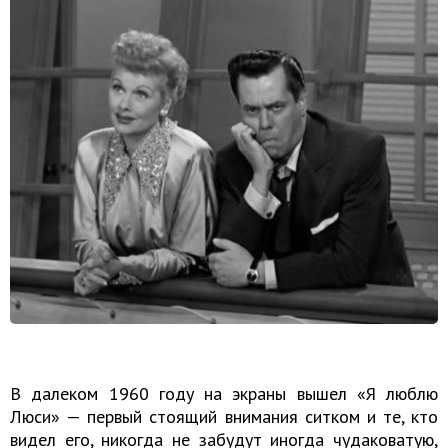
В далеком 1960 году на экраны вышел «Я люблю
Люси» — первый стоящий внимания ситком и те, кто
видел его, ни­ко­гда не за­бу­дут ино­гда чу­да­ко­ва­тую,