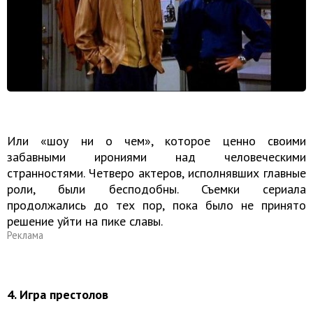
Или «шоу ни о чем», которое ценно своими
забавными ирониями над человеческими
странностями. Чет­ве­ро ак­те­ров, ис­пол­няв­ших глав­ные
роли, были бес­по­доб­ны. Съемки сериала
продолжались до тех пор, пока было не принято
решение уйти на пике славы.
Реклама
4. Игра престолов