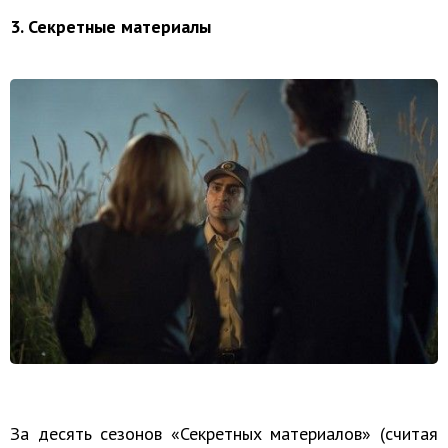
3. Секретные материалы
За де­сять се­зо­нов «Сек­рет­ных ма­те­ри­а­лов» (счи­тая