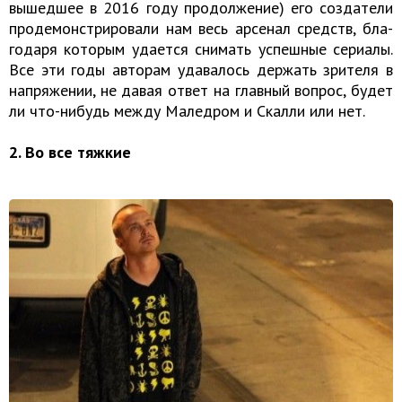
вы­шед­шее в 2016 году про­дол­же­ние) его со­зда­те­ли
про­де­мон­стри­ро­ва­ли нам весь ар­се­нал средств, бла­
го­да­ря ко­то­рым уда­ет­ся сни­мать успеш­ные се­ри­а­лы.
Все эти годы ав­то­рам уда­ва­лось дер­жать зри­те­ля в
на­пря­же­нии, не давая ответ на глав­ный во­прос, будет
ли что-ни­будь между Ма­ледром и Скал­ли или нет.
2. Во все тяжкие