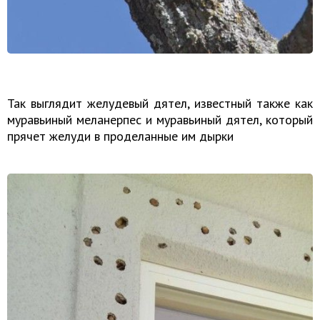
Так выглядит желудевый дятел, известный также как
муравьиный меланерпес и муравьиный дятел, который
прячет желуди в проделанные им дырки