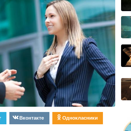
r
Вконтакте
Однокласники