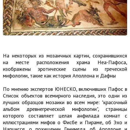
На некоторых из мозаичных картин, сохранившихся
на месте расположения храма Неа-Пафоса,
изображены эротические сцены из греческой
мифологии, такие как история Аполлона и Дафны
По мнению экспертов ЮНЕСКО, включивших Пафос в
Список объектов всемирного наследия, это одни из
лучших образцов мозаики во всем мире: "красочный
альбом древнегреческой мифологии", страницы
которого составляет целая анфилада комнат с
иллюстрациями мифов о Фисбе и Пираме, об Эхо и
Нарциссе, о похищении Ганимеда, об Аполлоне и