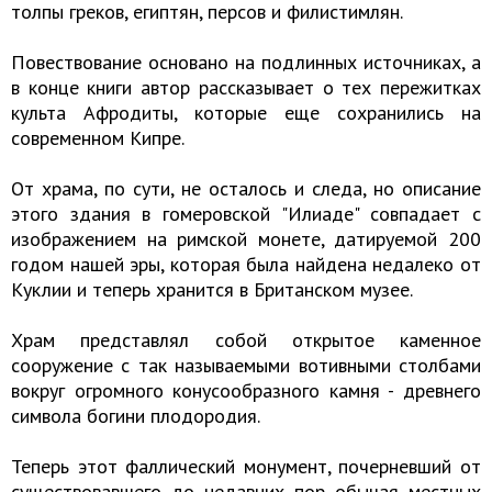
толпы греков, египтян, персов и филистимлян.
Повествование основано на подлинных источниках, а
в конце книги автор рассказывает о тех пережитках
культа Афродиты, которые еще сохранились на
современном Кипре.
От храма, по сути, не осталось и следа, но описание
этого здания в гомеровской "Илиаде" совпадает с
изображением на римской монете, датируемой 200
годом нашей эры, которая была найдена недалеко от
Куклии и теперь хранится в Британском музее.
Храм представлял собой открытое каменное
сооружение с так называемыми вотивными столбами
вокруг огромного конусообразного камня - древнего
символа богини плодородия.
Теперь этот фаллический монумент, почерневший от
существовавшего до недавних пор обычая местных