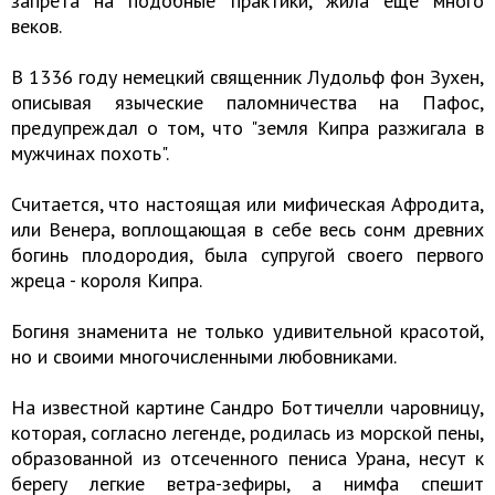
запрета на подобные практики, жила еще много
веков.
В 1336 году немецкий священник Лудольф фон Зухен,
описывая языческие паломничества на Пафос,
предупреждал о том, что "земля Кипра разжигала в
мужчинах похоть".
Считается, что настоящая или мифическая Афродита,
или Венера, воплощающая в себе весь сонм древних
богинь плодородия, была супругой своего первого
жреца - короля Кипра.
Богиня знаменита не только удивительной красотой,
но и своими многочисленными любовниками.
На известной картине Сандро Боттичелли чаровницу,
которая, согласно легенде, родилась из морской пены,
образованной из отсеченного пениса Урана, несут к
берегу легкие ветра-зефиры, а нимфа спешит