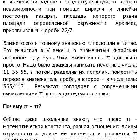
к знаменитой задаче о квадратуре круга, то есть о
невозможности при помощи циркуля и линейки
построить квадрат, площадь которого равна
площади определенной окружности. Архимед
приравнивал π к дроби 22/7 .
Ближе всего к точному значению π подошли в Китае.
Его вычислил в V веке н. э. знаменитый китайский
астроном Цзу Чунь Чжи. Вычислялось π довольно
просто. Надо было дважды написать нечетные числа:
11 33 55, а потом, разделив их пополам, поместить
первое в знаменатель дроби, а второе – в числитель:
355/113 . Результат совпадает с современными
вычислениями π вплоть до седьмого знака.
Почему π – π?
Сейчас даже школьники знают, что число π -
математическая константа, равная отношению длины
окружности к длине её диаметра и равняется π