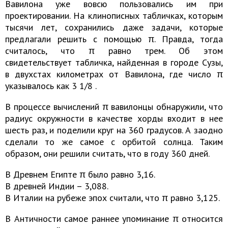
Вавилона уже вовсю пользовались им при
проектировании. На клинописных табличках, которым
тысячи лет, сохранились даже задачи, которые
предлагали решить с помощью π. Правда, тогда
считалось, что π равно трем. Об этом
свидетельствует табличка, найденная в городе Сузы,
в двухстах километрах от Вавилона, где число π
указывалось как 3 1/8 .
В процессе вычислений π вавилонцы обнаружили, что
радиус окружности в качестве хорды входит в нее
шесть раз, и поделили круг на 360 градусов. А заодно
сделали то же самое с орбитой солнца. Таким
образом, они решили считать, что в году 360 дней.
В Древнем Египте π было равно 3,16.
В древней Индии – 3,088.
В Италии на рубеже эпох считали, что π равно 3,125.
В Античности самое раннее упоминание π относится