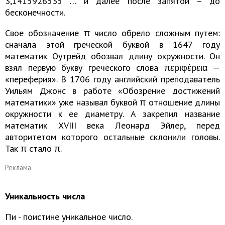
3,1415926535 … и далее после запятой – до
бесконечности.
Свое обозначение π число обрело сложным путем:
сначала этой греческой буквой в 1647 году
математик Оутрейд обозвал длину окружности. Он
взял первую букву греческого слова περιφέρεια —
«переферия». В 1706 году английский преподаватель
Уильям Джонс в работе «Обозрение достижений
математики» уже называл буквой π отношение длины
окружности к ее диаметру. А закрепил название
математик XVIII века Леонард Эйлер, перед
авторитетом которого остальные склонили головы.
Так π стало π.
Реклама
Уникальность числа
Пи - поистине уникальное число.